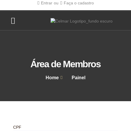
Entrar
ou
Faça o cadastro
Página Inicial
Sobre nós
Área de Membros
Home
Painel
CPF