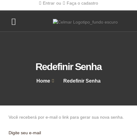
Entrar
ou
Faça o cadastro
Página Inicial
Sobre nós
Redefinir Senha
Home
Redefinir Senha
Você receberá por e-mail o link para gerar sua nova senha.
Digite seu e-mail